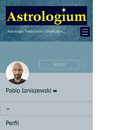
Astrología Tradicional y Predictiva
Más acciones
Seguir
Administrador
Pablo Ianiszewski
Perfil