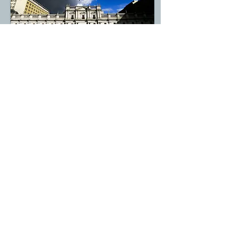
20 dic 2021
∙
2
min
Una Advertencia para el
Mandatario recién electo.
Una vez más hemos
logrado demostrar
empíricamente la capacidad
de la astrología tradicional
para predecir con total
exactitud el futuro....
1202
0
41