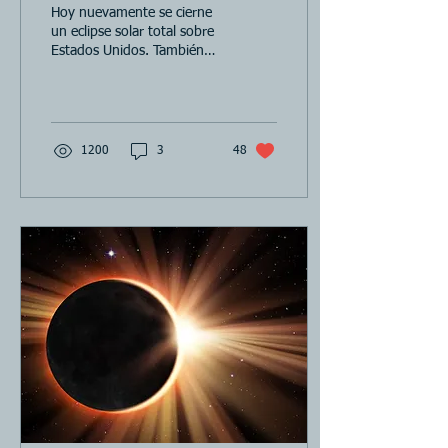
tambores de Ares.
Hoy nuevamente se cierne
un eclipse solar total sobre
Estados Unidos. También
oscurecerá a México y parte
de Canadá. En esta
oportunidad...
1200
3
48