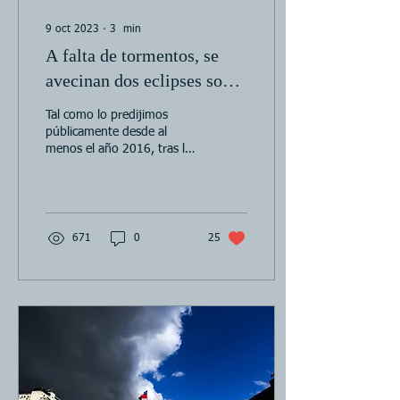
9 oct 2023
∙
3
min
A falta de tormentos, se
avecinan dos eclipses sobre
Estados Unidos.
Tal como lo predijimos
públicamente desde al
menos el año 2016, tras la
gran conjunción de Júpiter
y Saturno en Acuario
ocurrida el 21 de...
671
0
25