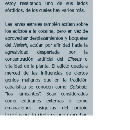
estoy resaltando uno de sus lados 
sórdidos, de los cuales hay varios más.
Las larvas astrales también actúan sobre 
los adictos a la cocaína, pero en vez de 
aprovechar desplazamientos y boquetes 
del 
Nefesh
, actúan por afinidad hacia la 
agresividad despertada por la 
concentración artificial del 
Clissus
 o 
vitalidad de la planta. El adicto queda a 
merced de las influencias de ciertos 
genios malignos que en la tradición 
cabalística se conocen como 
Golahab
, 
“los llameantes”. Sean considerados 
como entidades externas o como 
emanaciones psíquicas del propio 
toxicómano, lo cierto es que exacerban 
la violencia y la petulancia en un círculo 
destructivo. Otro aspecto espiritual 