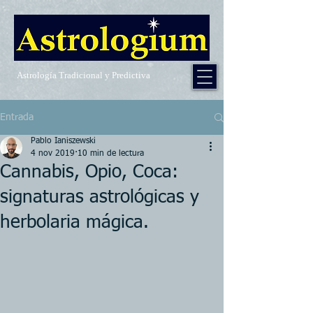
Astrología Tradicional y Predictiva
Entrada
Pablo Ianiszewski
4 nov 2019
10 min de lectura
Cannabis, Opio, Coca:
signaturas astrológicas y
herbolaria mágica.