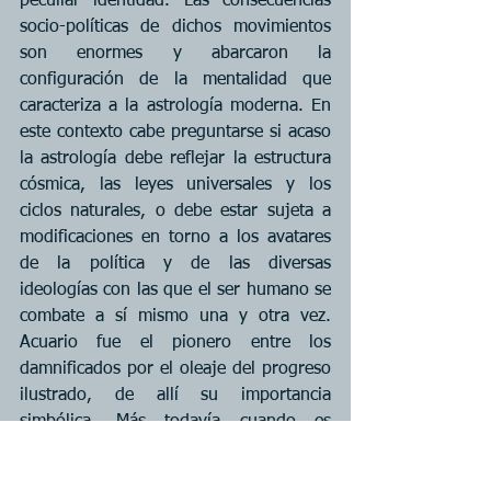
peculiar identidad. Las consecuencias 
socio-políticas de dichos movimientos 
son enormes y abarcaron la 
configuración de la mentalidad que 
caracteriza a la astrología moderna. En 
este contexto cabe preguntarse si acaso 
la astrología debe reflejar la estructura 
cósmica, las leyes universales y los 
ciclos naturales, o debe estar sujeta a 
modificaciones en torno a los avatares 
de la política y de las diversas 
ideologías con las que el ser humano se 
combate a sí mismo una y otra vez. 
Acuario fue el pionero entre los 
damnificados por el oleaje del progreso 
ilustrado, de allí su importancia 
simbólica. Más todavía cuando es 
justamente el signo de la era astrológica 
que se avecina. Las citas de Goodman y 