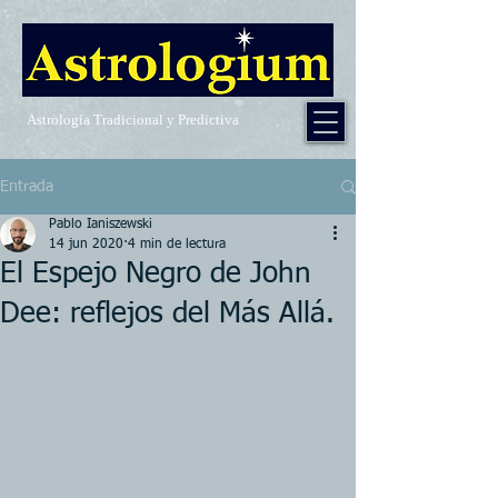
Astrología Tradicional y Predictiva
Entrada
Pablo Ianiszewski
14 jun 2020
4 min de lectura
El Espejo Negro de John
Dee: reflejos del Más Allá.