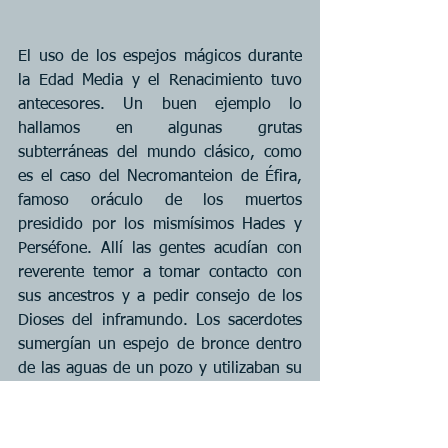
El uso de los espejos mágicos durante 
la Edad Media y el Renacimiento tuvo 
antecesores. Un buen ejemplo lo 
hallamos en algunas grutas 
subterráneas del mundo clásico, como 
es el caso del Necromanteion de Éfira, 
famoso oráculo de los muertos 
presidido por los mismísimos Hades y 
Perséfone. Allí las gentes acudían con 
reverente temor a tomar contacto con 
sus ancestros y a pedir consejo de los 
Dioses del inframundo. Los sacerdotes 
sumergían un espejo de bronce dentro 
de las aguas de un pozo y utilizaban su 
reflejo para visualizar a los espíritus, tal 
como se hace con el espejo negro o con 
la bola de cristal. 