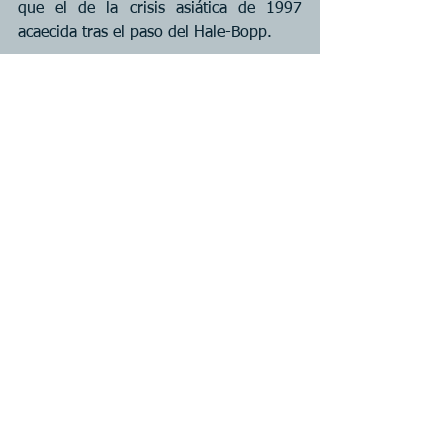
que el de la crisis asiática de 1997 
acaecida tras el paso del Hale-Bopp.
Publicado el martes 14 de julio de 
2020.
Ver todo
Entradas recientes